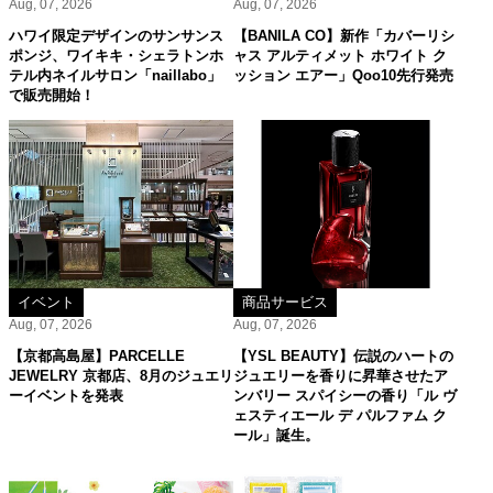
Aug, 07, 2026
Aug, 07, 2026
ハワイ限定デザインのサンサンス
【BANILA CO】新作「カバーリシ
ポンジ、ワイキキ・シェラトンホ
ャス アルティメット ホワイト ク
テル内ネイルサロン「naillabo」
ッション エアー」Qoo10先行発売
で販売開始！
イベント
商品サービス
Aug, 07, 2026
Aug, 07, 2026
【京都高島屋】PARCELLE
【YSL BEAUTY】伝説のハートの
JEWELRY 京都店、8月のジュエリ
ジュエリーを香りに昇華させたア
ーイベントを発表
ンバリー スパイシーの香り「ル ヴ
ェスティエール デ パルファム ク
ール」誕生。