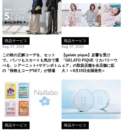
商品サービス
商品サービス
Aug, 07, 2026
Aug, 07, 2026
この秋の正解コーデを、セット
【gelato pique】反響を受け
で。パンツもスカートも気分で選
「GELATO PIQUE リカバリーウ
べる、シアーニット×サテンボトム
ェア」の取扱店舗を全店舗に拡
の「秋映えコーデSET」が登場
大！＜8月19日全国発売＞
商品サービス
商品サービス