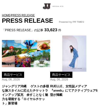
HOME
/
PRESS RELEASE
PRESS RELEASE
Powered by PR TIMES
33,623
「PRESS RELEASE」の記事
件
商品サービス
商品サービス
Aug, 06, 2026
Aug, 06, 2026
ジャングリア沖縄 ゲストの多様
RUELLE、女性誌メディア
な旅スタイルに応えたチケットラ
『arweb』にてアクティブウェア6
インアップ拡充 余すことなく魅
型が掲載
力を堪能する「ロイヤルチケッ
ト」新登場