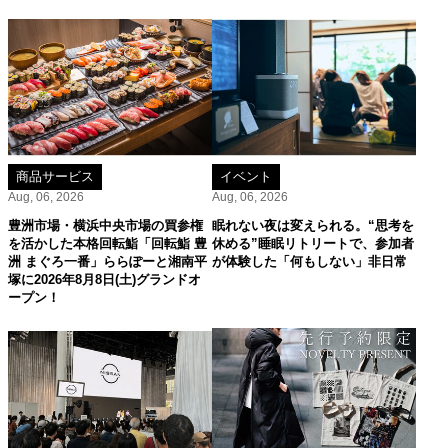
商品サービス
イベント
Aug, 06, 2026
Aug, 06, 2026
豊洲市場・横浜中央市場の買参権
眠れない夜は変えられる。“思考を
を活かした本格回転鮨「回転鮨 豊
休める”睡眠リトリートで、参加者
洲 まぐろ一番」ららぽーと湘南平
が体験した「何もしない」非日常
塚に2026年8月8日(土)グランドオ
ープン！