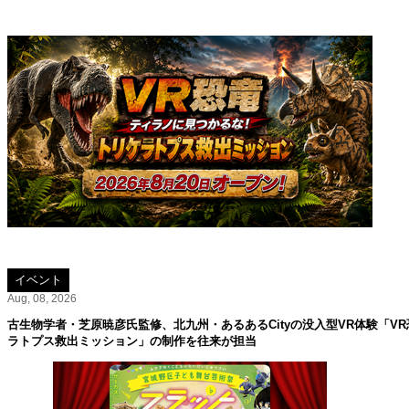
イベント
Aug, 08, 2026
古生物学者・芝原暁彦氏監修、北九州・あるあるCityの没入型VR体験「V
ラトプス救出ミッション」の制作を往来が担当