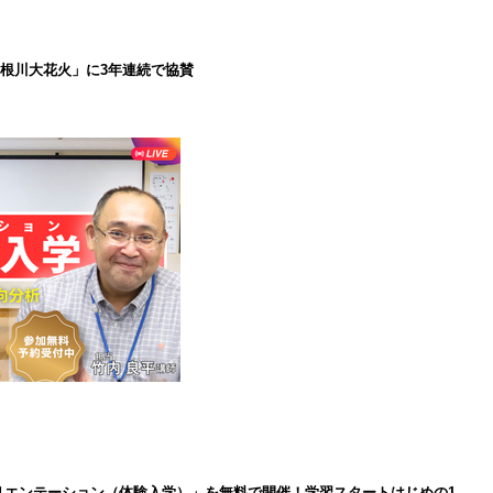
で利根川大花火」に3年連続で協賛
インオリエンテーション（体験入学）」を無料で開催！学習スタートはじめの1