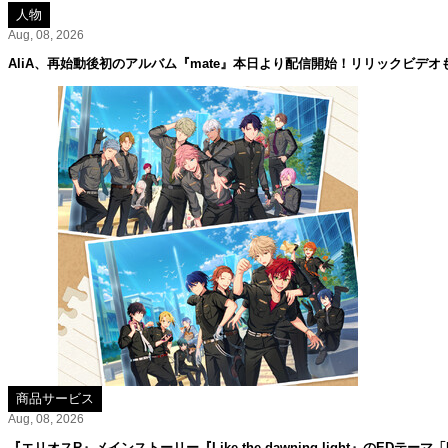
人物
Aug, 08, 2026
AliA、再始動後初のアルバム『mate』本日より配信開始！リリックビデオ
商品サービス
Aug, 08, 2026
『エリオスR』メインストーリー『Like the dawning light』のEDテーマ「Rise