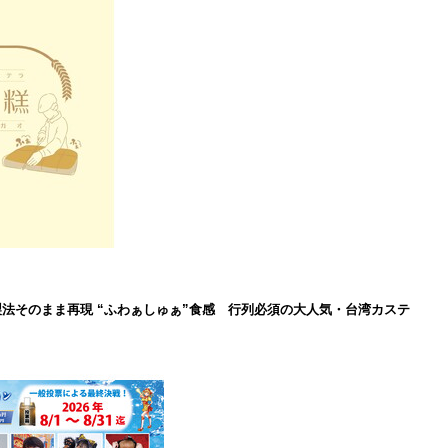
製法そのまま再現 “ふわぁしゅぁ”食感 行列必須の大人気・台湾カステ