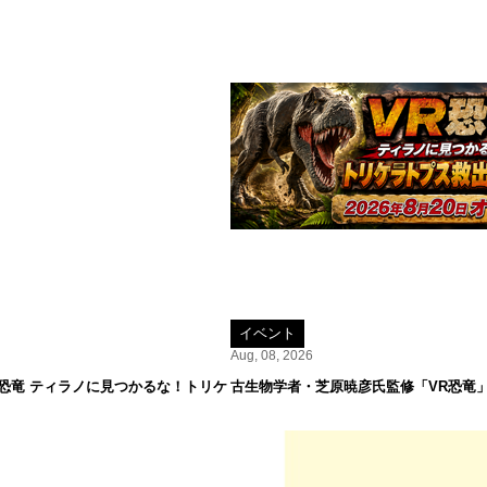
イベント
Aug, 08, 2026
R恐竜 ティラノに見つかるな！トリケ
古生物学者・芝原暁彦氏監修「VR恐竜」が