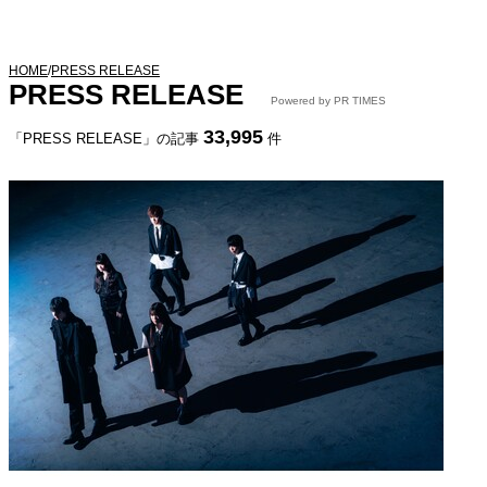
HOME
/
PRESS RELEASE
PRESS RELEASE
Powered by PR TIMES
33,995
「PRESS RELEASE」の記事
件