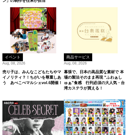
ン」の制作を往来が担当
イベント
商品サービス
Aug, 08, 2026
Aug, 08, 2026
売り子は、みんなこどもたちやマ
幕張で、日本の高品質な素材で 本
イノリティ？！ちがいを尊重しあ
場の製法そのまま再現 “ふわぁし
う あべこべマルシェvol.6開催！
ゅぁ”食感 行列必須の大人気・台
湾カステラが買える！