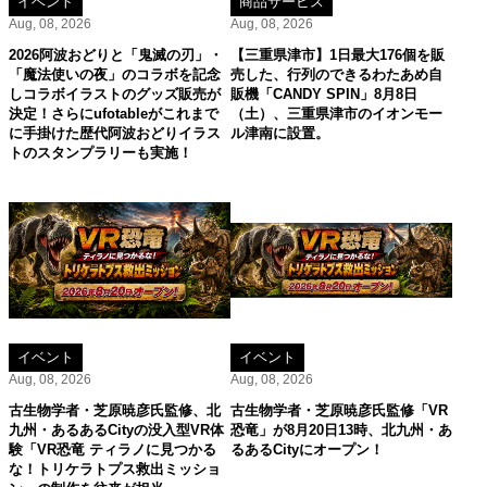
イベント
商品サービス
Aug, 08, 2026
Aug, 08, 2026
2026阿波おどりと「鬼滅の刃」・
【三重県津市】1日最大176個を販
「魔法使いの夜」のコラボを記念
売した、行列のできるわたあめ自
しコラボイラストのグッズ販売が
販機「CANDY SPIN」8月8日
決定！さらにufotableがこれまで
（土）、三重県津市のイオンモー
に手掛けた歴代阿波おどりイラス
ル津南に設置。
トのスタンプラリーも実施！
イベント
イベント
Aug, 08, 2026
Aug, 08, 2026
古生物学者・芝原暁彦氏監修、北
古生物学者・芝原暁彦氏監修「VR
九州・あるあるCityの没入型VR体
恐竜」が8月20日13時、北九州・あ
験「VR恐竜 ティラノに見つかる
るあるCityにオープン！
な！トリケラトプス救出ミッショ