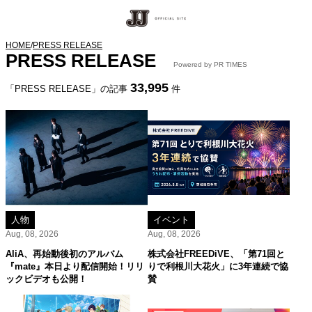
HOME
/
PRESS RELEASE
PRESS RELEASE
Powered by PR TIMES
33,995
「PRESS RELEASE」の記事
件
人物
イベント
Aug, 08, 2026
Aug, 08, 2026
AliA、再始動後初のアルバム
株式会社FREEDiVE、「第71回と
『mate』本日より配信開始！リリ
りで利根川大花火」に3年連続で協
ックビデオも公開！
賛