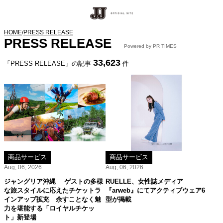
HOME
/
PRESS RELEASE
PRESS RELEASE
Powered by PR TIMES
33,623
「PRESS RELEASE」の記事
件
商品サービス
商品サービス
Aug, 06, 2026
Aug, 06, 2026
ジャングリア沖縄 ゲストの多様
RUELLE、女性誌メディア
な旅スタイルに応えたチケットラ
『arweb』にてアクティブウェア6
インアップ拡充 余すことなく魅
型が掲載
力を堪能する「ロイヤルチケッ
ト」新登場