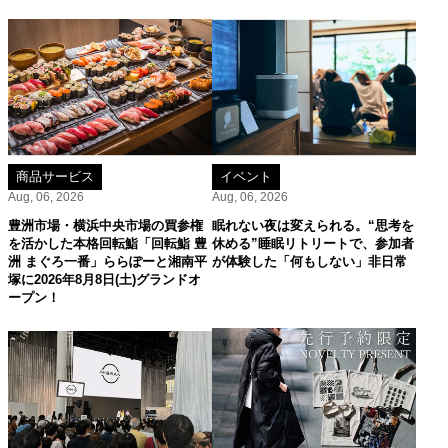
商品サービス
イベント
Aug, 06, 2026
Aug, 06, 2026
豊洲市場・横浜中央市場の買参権
眠れない夜は変えられる。“思考を
を活かした本格回転鮨「回転鮨 豊
休める”睡眠リトリートで、参加者
洲 まぐろ一番」ららぽーと湘南平
が体験した「何もしない」非日常
塚に2026年8月8日(土)グランドオ
ープン！