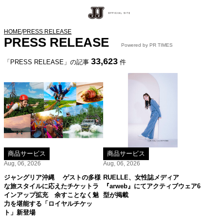
HOME
/
PRESS RELEASE
PRESS RELEASE
Powered by PR TIMES
33,623
「PRESS RELEASE」の記事
件
商品サービス
商品サービス
Aug, 06, 2026
Aug, 06, 2026
ジャングリア沖縄 ゲストの多様
RUELLE、女性誌メディア
な旅スタイルに応えたチケットラ
『arweb』にてアクティブウェア6
インアップ拡充 余すことなく魅
型が掲載
力を堪能する「ロイヤルチケッ
ト」新登場