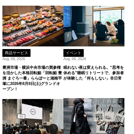
商品サービス
イベント
Aug, 06, 2026
Aug, 06, 2026
豊洲市場・横浜中央市場の買参権
眠れない夜は変えられる。“思考を
を活かした本格回転鮨「回転鮨 豊
休める”睡眠リトリートで、参加者
洲 まぐろ一番」ららぽーと湘南平
が体験した「何もしない」非日常
塚に2026年8月8日(土)グランドオ
ープン！