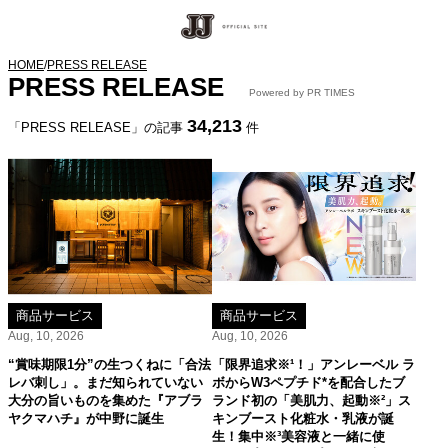
HOME
/
PRESS RELEASE
PRESS RELEASE
Powered by PR TIMES
34,213
「PRESS RELEASE」の記事
件
商品サービス
商品サービス
Aug, 10, 2026
Aug, 10, 2026
“賞味期限1分”の生つくねに「合法
「限界追求※¹！」アンレーベル ラ
レバ刺し」。まだ知られていない
ボからW3ペプチド*を配合したブ
大分の旨いものを集めた『アブラ
ランド初の「美肌力、起動※²」ス
ヤクマハチ』が中野に誕生
キンブースト化粧水・乳液が誕
生！集中※³美容液と一緒に使