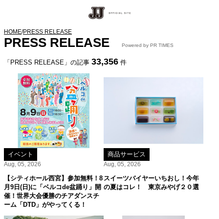
HOME
/
PRESS RELEASE
PRESS RELEASE
Powered by PR TIMES
33,356
「PRESS RELEASE」の記事
件
イベント
商品サービス
Aug, 05, 2026
Aug, 05, 2026
【シティホール西宮】参加無料！8
スイーツバイヤーいちおし！今年
月9日(日)に「ベルコde盆踊り」開
の夏はコレ！ 東京みやげ２０選
催！世界大会優勝のチアダンスチ
ーム「DTD」がやってくる！