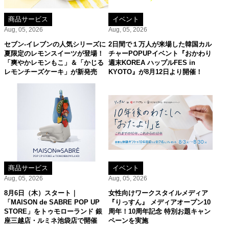
商品サービス
イベント
Aug, 05, 2026
Aug, 05, 2026
セブン‐イレブンの人気シリーズに
2日間で１万人が来場した韓国カル
夏限定のレモンスイーツが登場！
チャーPOPUPイベント『おかわり
「爽やかレモンもこ」＆「かじる
週末KOREA ハップルFES in
レモンチーズケーキ」が新発売
KYOTO』が8月12日より開催！
商品サービス
イベント
Aug, 05, 2026
Aug, 05, 2026
8月6日（木）スタート｜
女性向けワークスタイルメディア
「MAISON de SABRE POP UP
『りっすん』 メディアオープン10
STORE」をトゥモローランド 銀
周年！10周年記念 特別お題キャン
座三越店・ルミネ池袋店で開催
ペーンを実施