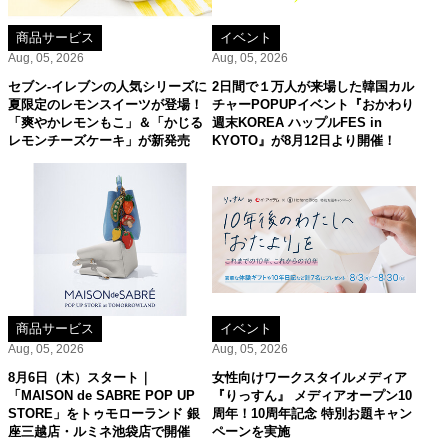
商品サービス
イベント
Aug, 05, 2026
Aug, 05, 2026
セブン‐イレブンの人気シリーズに
2日間で１万人が来場した韓国カル
夏限定のレモンスイーツが登場！
チャーPOPUPイベント『おかわり
「爽やかレモンもこ」＆「かじる
週末KOREA ハップルFES in
レモンチーズケーキ」が新発売
KYOTO』が8月12日より開催！
商品サービス
イベント
Aug, 05, 2026
Aug, 05, 2026
8月6日（木）スタート｜
女性向けワークスタイルメディア
「MAISON de SABRE POP UP
『りっすん』 メディアオープン10
STORE」をトゥモローランド 銀
周年！10周年記念 特別お題キャン
座三越店・ルミネ池袋店で開催
ペーンを実施