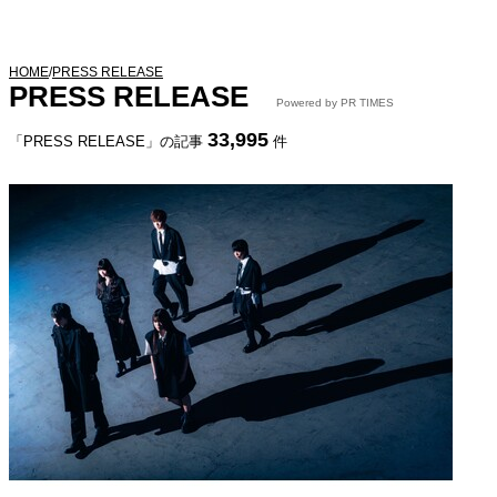
HOME
/
PRESS RELEASE
PRESS RELEASE
Powered by PR TIMES
33,995
「PRESS RELEASE」の記事
件