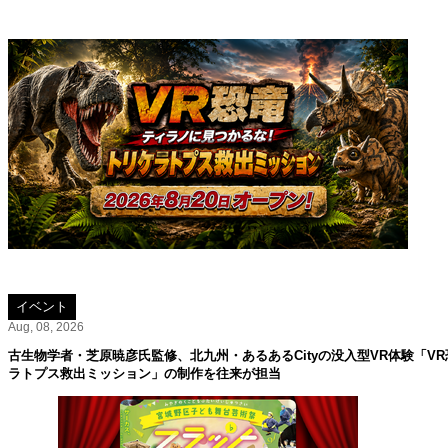
イベント
Aug, 08, 2026
古生物学者・芝原暁彦氏監修、北九州・あるあるCityの没入型VR体験「V
ラトプス救出ミッション」の制作を往来が担当