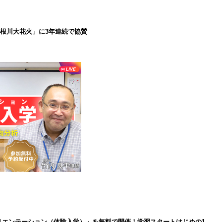
で利根川大花火」に3年連続で協賛
インオリエンテーション（体験入学）」を無料で開催！学習スタートはじめの1