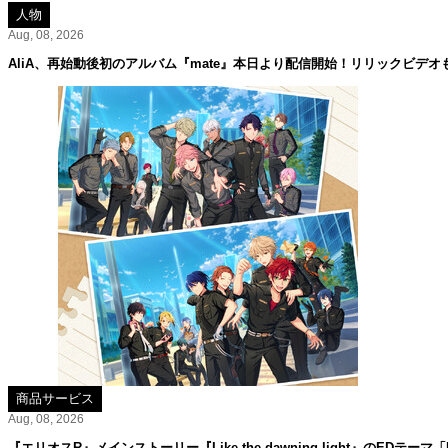
人物
Aug, 08, 2026
AliA、再始動後初のアルバム『mate』本日より配信開始！リリックビデオ
商品サービス
Aug, 08, 2026
『エリオスR』メインストーリー『Like the dawning light』のEDテーマ「Rise