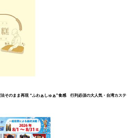
製法そのまま再現 “ふわぁしゅぁ”食感 行列必須の大人気・台湾カステ