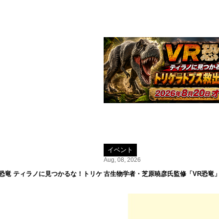
イベント
Aug, 08, 2026
R恐竜 ティラノに見つかるな！トリケ
古生物学者・芝原暁彦氏監修「VR恐竜」が