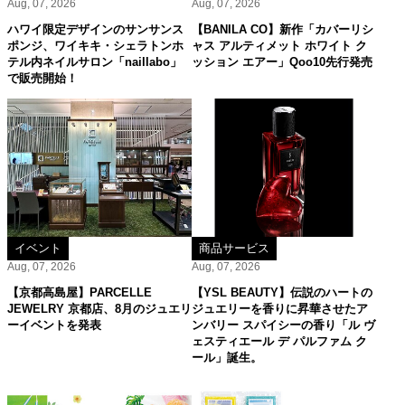
Aug, 07, 2026
Aug, 07, 2026
ハワイ限定デザインのサンサンス
【BANILA CO】新作「カバーリシ
ポンジ、ワイキキ・シェラトンホ
ャス アルティメット ホワイト ク
テル内ネイルサロン「naillabo」
ッション エアー」Qoo10先行発売
で販売開始！
イベント
商品サービス
Aug, 07, 2026
Aug, 07, 2026
【京都高島屋】PARCELLE
【YSL BEAUTY】伝説のハートの
JEWELRY 京都店、8月のジュエリ
ジュエリーを香りに昇華させたア
ーイベントを発表
ンバリー スパイシーの香り「ル ヴ
ェスティエール デ パルファム ク
ール」誕生。