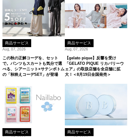
商品サービス
商品サービス
Aug, 07, 2026
Aug, 07, 2026
この秋の正解コーデを、セット
【gelato pique】反響を受け
で。パンツもスカートも気分で選
「GELATO PIQUE リカバリーウ
べる、シアーニット×サテンボトム
ェア」の取扱店舗を全店舗に拡
の「秋映えコーデSET」が登場
大！＜8月19日全国発売＞
商品サービス
商品サービス