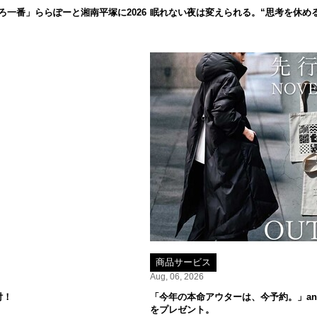
一番」ららぽーと湘南平塚に2026
眠れない夜は変えられる。“思考を休め
商品サービス
Aug, 06, 2026
付！
「今年の本命アウターは、今予約。」ant
をプレゼント。