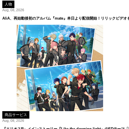
人物
Aug, 08, 2026
AliA、再始動後初のアルバム『mate』本日より配信開始！リリックビデオ
商品サービス
Aug, 08, 2026
『エリオスR』メインストーリー『Like the dawning light』のEDテーマ「Rise