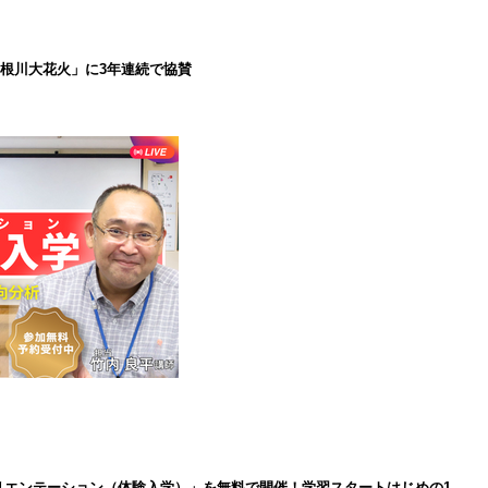
で利根川大花火」に3年連続で協賛
インオリエンテーション（体験入学）」を無料で開催！学習スタートはじめの1