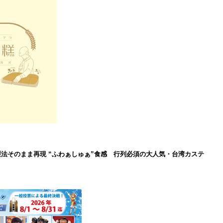
製法そのまま再現 “ふわぁしゅぁ”食感 行列必須の大人気・台湾カステ