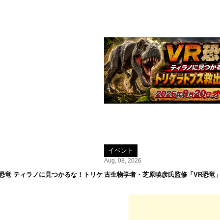
イベント
Aug, 08, 2026
R恐竜 ティラノに見つかるな！トリケ
古生物学者・芝原暁彦氏監修「VR恐竜」が