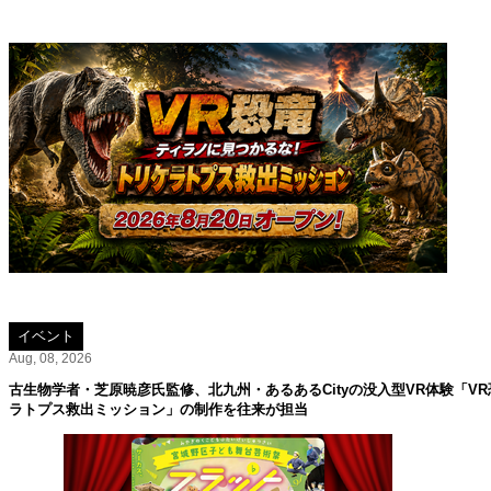
イベント
Aug, 08, 2026
古生物学者・芝原暁彦氏監修、北九州・あるあるCityの没入型VR体験「V
ラトプス救出ミッション」の制作を往来が担当