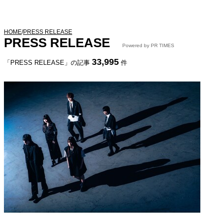
HOME
/
PRESS RELEASE
PRESS RELEASE
Powered by PR TIMES
33,995
「PRESS RELEASE」の記事
件