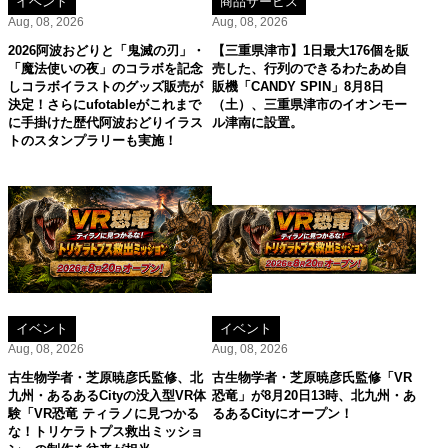
イベント
商品サービス
Aug, 08, 2026
Aug, 08, 2026
2026阿波おどりと「鬼滅の刃」・
【三重県津市】1日最大176個を販
「魔法使いの夜」のコラボを記念
売した、行列のできるわたあめ自
しコラボイラストのグッズ販売が
販機「CANDY SPIN」8月8日
決定！さらにufotableがこれまで
（土）、三重県津市のイオンモー
に手掛けた歴代阿波おどりイラス
ル津南に設置。
トのスタンプラリーも実施！
イベント
イベント
Aug, 08, 2026
Aug, 08, 2026
古生物学者・芝原暁彦氏監修、北
古生物学者・芝原暁彦氏監修「VR
九州・あるあるCityの没入型VR体
恐竜」が8月20日13時、北九州・あ
験「VR恐竜 ティラノに見つかる
るあるCityにオープン！
な！トリケラトプス救出ミッショ