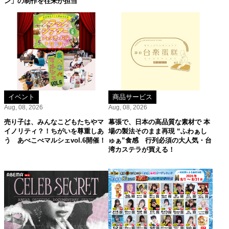
ン」の制作を往来が担当
イベント
商品サービス
Aug, 08, 2026
Aug, 08, 2026
売り子は、みんなこどもたちやマ
幕張で、日本の高品質な素材で 本
イノリティ？！ちがいを尊重しあ
場の製法そのまま再現 “ふわぁし
う あべこべマルシェvol.6開催！
ゅぁ”食感 行列必須の大人気・台
湾カステラが買える！