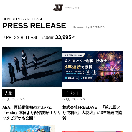
HOME
/
PRESS RELEASE
PRESS RELEASE
Powered by PR TIMES
33,995
「PRESS RELEASE」の記事
件
人物
イベント
Aug, 08, 2026
Aug, 08, 2026
AliA、再始動後初のアルバム
株式会社FREEDiVE、「第71回と
『mate』本日より配信開始！リリ
りで利根川大花火」に3年連続で協
ックビデオも公開！
賛