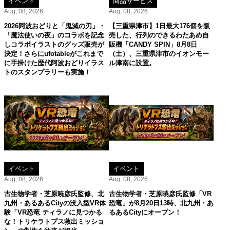
イベント
商品サービス
Aug, 08, 2026
Aug, 08, 2026
2026阿波おどりと「鬼滅の刃」・
【三重県津市】1日最大176個を販
「魔法使いの夜」のコラボを記念
売した、行列のできるわたあめ自
しコラボイラストのグッズ販売が
販機「CANDY SPIN」8月8日
決定！さらにufotableがこれまで
（土）、三重県津市のイオンモー
に手掛けた歴代阿波おどりイラス
ル津南に設置。
トのスタンプラリーも実施！
イベント
イベント
Aug, 08, 2026
Aug, 08, 2026
古生物学者・芝原暁彦氏監修、北
古生物学者・芝原暁彦氏監修「VR
九州・あるあるCityの没入型VR体
恐竜」が8月20日13時、北九州・あ
験「VR恐竜 ティラノに見つかる
るあるCityにオープン！
な！トリケラトプス救出ミッショ