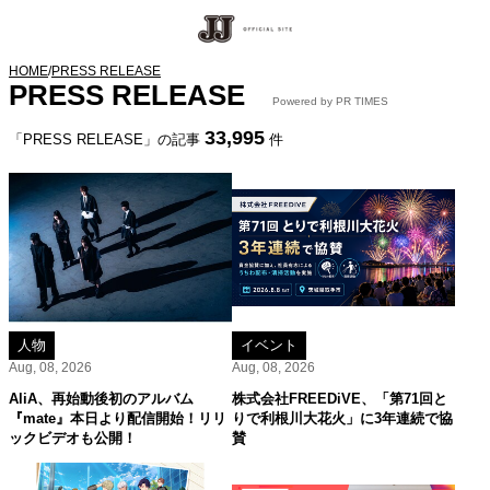
HOME
/
PRESS RELEASE
PRESS RELEASE
Powered by PR TIMES
33,995
「PRESS RELEASE」の記事
件
人物
イベント
Aug, 08, 2026
Aug, 08, 2026
AliA、再始動後初のアルバム
株式会社FREEDiVE、「第71回と
『mate』本日より配信開始！リリ
りで利根川大花火」に3年連続で協
ックビデオも公開！
賛