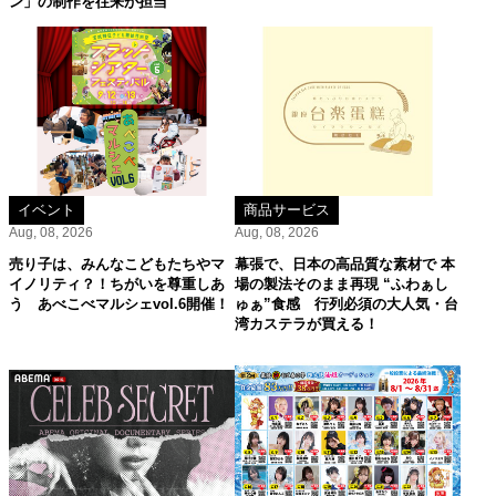
ン」の制作を往来が担当
イベント
商品サービス
Aug, 08, 2026
Aug, 08, 2026
売り子は、みんなこどもたちやマ
幕張で、日本の高品質な素材で 本
イノリティ？！ちがいを尊重しあ
場の製法そのまま再現 “ふわぁし
う あべこべマルシェvol.6開催！
ゅぁ”食感 行列必須の大人気・台
湾カステラが買える！