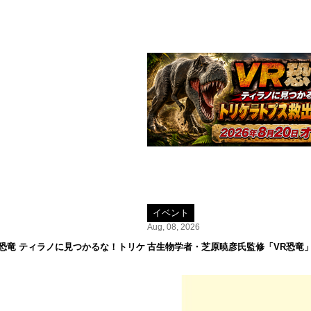
イベント
Aug, 08, 2026
R恐竜 ティラノに見つかるな！トリケ
古生物学者・芝原暁彦氏監修「VR恐竜」が