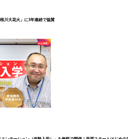
で利根川大花火」に3年連続で協賛
インオリエンテーション（体験入学）」を無料で開催！学習スタートはじめの1