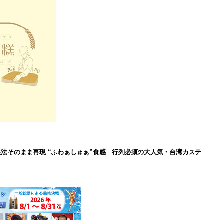
製法そのまま再現 “ふわぁしゅぁ”食感 行列必須の大人気・台湾カステ