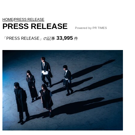
HOME
/
PRESS RELEASE
PRESS RELEASE
Powered by PR TIMES
33,995
「PRESS RELEASE」の記事
件