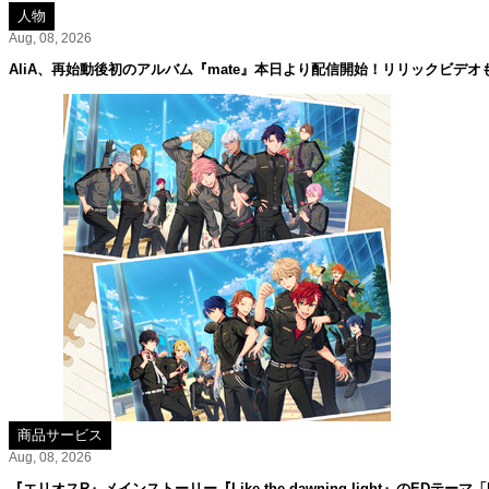
人物
Aug, 08, 2026
AliA、再始動後初のアルバム『mate』本日より配信開始！リリックビデオ
商品サービス
Aug, 08, 2026
『エリオスR』メインストーリー『Like the dawning light』のEDテーマ「Rise