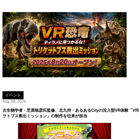
イベント
Aug, 08, 2026
古生物学者・芝原暁彦氏監修、北九州・あるあるCityの没入型VR体験「V
ラトプス救出ミッション」の制作を往来が担当