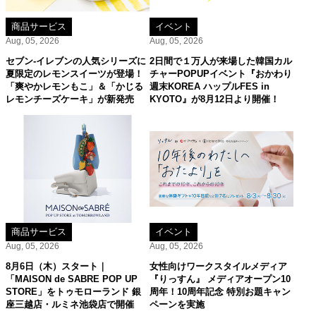
商品サービス
イベント
Aug, 05, 2026
Aug, 05, 2026
セブン‐イレブンの人気シリーズに
2日間で１万人が来場した韓国カル
夏限定のレモンスイーツが登場！
チャーPOPUPイベント『おかわり
「爽やかレモンもこ」＆「かじる
週末KOREA ハップルFES in
レモンチーズケーキ」が新発売
KYOTO』が8月12日より開催！
商品サービス
イベント
Aug, 05, 2026
Aug, 05, 2026
8月6日（木）スタート｜
女性向けワークスタイルメディア
「MAISON de SABRE POP UP
『りっすん』 メディアオープン10
STORE」をトゥモローランド 銀
周年！10周年記念 特別お題キャン
座三越店・ルミネ池袋店で開催
ペーンを実施