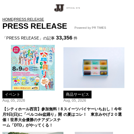
HOME
/
PRESS RELEASE
PRESS RELEASE
Powered by PR TIMES
33,356
「PRESS RELEASE」の記事
件
イベント
商品サービス
Aug, 05, 2026
Aug, 05, 2026
【シティホール西宮】参加無料！8
スイーツバイヤーいちおし！今年
月9日(日)に「ベルコde盆踊り」開
の夏はコレ！ 東京みやげ２０選
催！世界大会優勝のチアダンスチ
ーム「DTD」がやってくる！