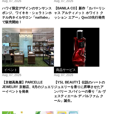
Aug, 07, 2026
Aug, 07, 2026
ハワイ限定デザインのサンサンス
【BANILA CO】新作「カバーリシ
ポンジ、ワイキキ・シェラトンホ
ャス アルティメット ホワイト ク
テル内ネイルサロン「naillabo」
ッション エアー」Qoo10先行発売
で販売開始！
イベント
商品サービス
Aug, 07, 2026
Aug, 07, 2026
【京都高島屋】PARCELLE
【YSL BEAUTY】伝説のハートの
JEWELRY 京都店、8月のジュエリ
ジュエリーを香りに昇華させたア
ーイベントを発表
ンバリー スパイシーの香り「ル ヴ
ェスティエール デ パルファム ク
ール」誕生。