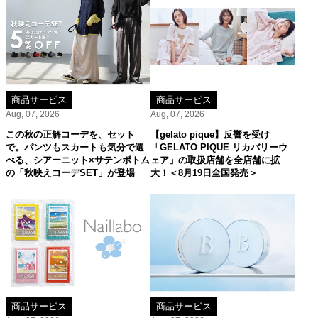
商品サービス
商品サービス
Aug, 07, 2026
Aug, 07, 2026
この秋の正解コーデを、セット
【gelato pique】反響を受け
で。パンツもスカートも気分で選
「GELATO PIQUE リカバリーウ
べる、シアーニット×サテンボトム
ェア」の取扱店舗を全店舗に拡
の「秋映えコーデSET」が登場
大！＜8月19日全国発売＞
商品サービス
商品サービス