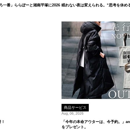
一番」ららぽーと湘南平塚に2026
眠れない夜は変えられる。“思考を休め
商品サービス
Aug, 06, 2026
付！
「今年の本命アウターは、今予約。」ant
をプレゼント。