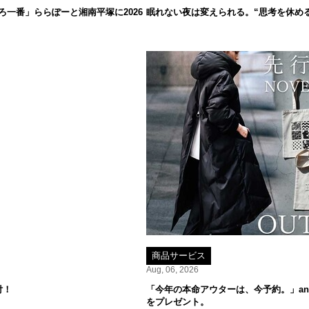
一番」ららぽーと湘南平塚に2026
眠れない夜は変えられる。“思考を休め
商品サービス
Aug, 06, 2026
付！
「今年の本命アウターは、今予約。」ant
をプレゼント。