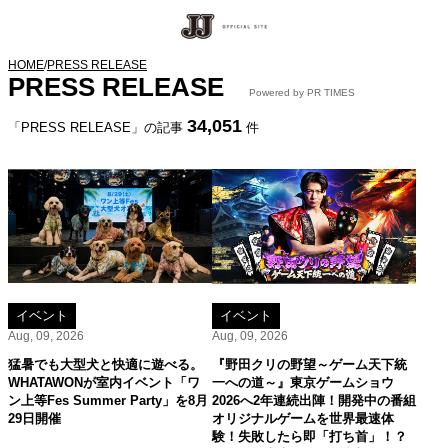
HOME
/
PRESS RELEASE
PRESS RELEASE
Powered by PR TIMES
34,051
「PRESS RELEASE」の記事
件
イベント
イベント
Aug, 09, 2026
Aug, 09, 2026
猛暑でも大型犬と快適に遊べる。
『野田クリの野望～ゲーム天下統
WHATAWONが室内イベント「ワ
一への道～』東京ゲームショウ
ン上等Fes Summer Party」を8月
2026へ2年連続出陣！開発中の番組
29日開催
オリジナルゲームを世界最速体
験！失敗したら即「打ち首」！？