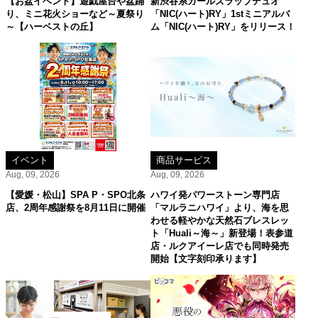
【お盆イベント】遊戯屋台や盆踊
新渋谷系ガールズラップデュオ
り、ミニ花火ショーなど～夏祭り
「NIC(ハート)RY」1stミニアルバ
～【ハーベストの丘】
ム「NIC(ハート)RY」をリリース！
イベント
商品サービス
Aug, 09, 2026
Aug, 09, 2026
【愛媛・松山】SPA P・SPO北条
ハワイ発パワーストーン専門店
店、2周年感謝祭を8月11日に開催
「マルラニハワイ」より、海を思
わせる軽やかな天然石ブレスレッ
ト「Huali～海～」新登場！表参道
店・ルクアイーレ店でも同時発売
開始【文字刻印承ります】