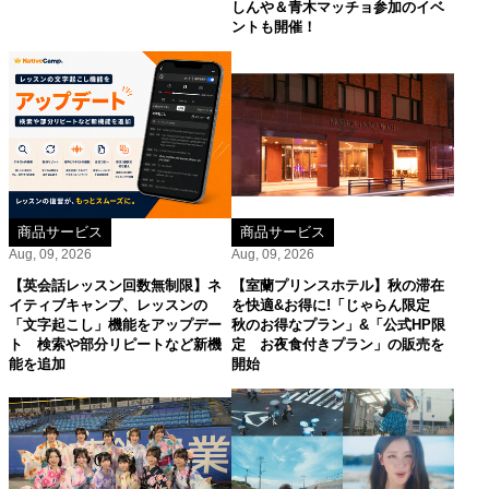
しんや＆青木マッチョ参加のイベ
ントも開催！
商品サービス
商品サービス
Aug, 09, 2026
Aug, 09, 2026
【英会話レッスン回数無制限】ネ
【室蘭プリンスホテル】秋の滞在
イティブキャンプ、レッスンの
を快適&お得に!「じゃらん限定
「文字起こし」機能をアップデー
秋のお得なプラン」&「公式HP限
ト 検索や部分リピートなど新機
定 お夜食付きプラン」の販売を
能を追加
開始