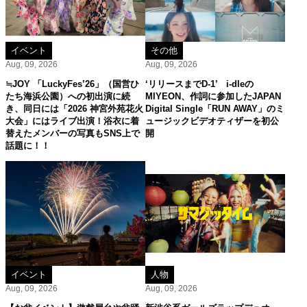
イベント
その他
Aug, 09, 2026
Aug, 09, 2026
≒JOY 「LuckyFes’26」（国営ひ
‘リリースまでD-1’ i-dleの
たち海浜公園）への初出演に続
MIYEON、作詞に参加したJAPAN
き、同日には「2026 神宮外苑花火
Digital Single「RUN AWAY」のミ
大会」にはライブ出演！浴衣に着
ュージックビデオティザーを初公
替えたメンバーの写真もSNS上で
開
話題に！！
イベント
人物
Aug, 09, 2026
Aug, 09, 2026