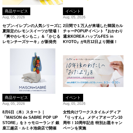
商品サービス
イベント
Aug, 05, 2026
Aug, 05, 2026
セブン‐イレブンの人気シリーズに
2日間で１万人が来場した韓国カル
夏限定のレモンスイーツが登場！
チャーPOPUPイベント『おかわり
「爽やかレモンもこ」＆「かじる
週末KOREA ハップルFES in
レモンチーズケーキ」が新発売
KYOTO』が8月12日より開催！
商品サービス
イベント
Aug, 05, 2026
Aug, 05, 2026
8月6日（木）スタート｜
女性向けワークスタイルメディア
「MAISON de SABRE POP UP
『りっすん』 メディアオープン10
STORE」をトゥモローランド 銀
周年！10周年記念 特別お題キャン
座三越店・ルミネ池袋店で開催
ペーンを実施