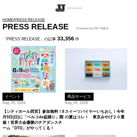
HOME
/
PRESS RELEASE
PRESS RELEASE
Powered by PR TIMES
33,356
「PRESS RELEASE」の記事
件
イベント
商品サービス
Aug, 05, 2026
Aug, 05, 2026
【シティホール西宮】参加無料！8
スイーツバイヤーいちおし！今年
月9日(日)に「ベルコde盆踊り」開
の夏はコレ！ 東京みやげ２０選
催！世界大会優勝のチアダンスチ
ーム「DTD」がやってくる！