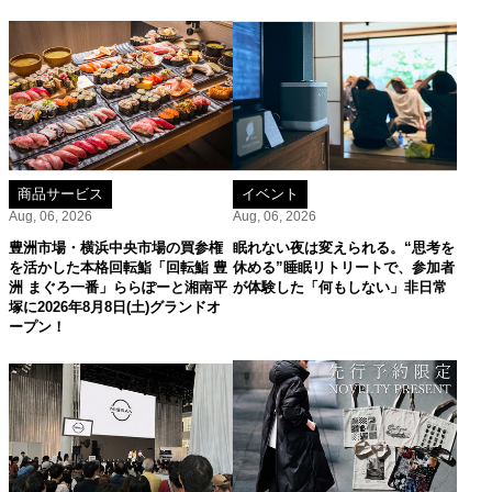
商品サービス
イベント
Aug, 06, 2026
Aug, 06, 2026
豊洲市場・横浜中央市場の買参権
眠れない夜は変えられる。“思考を
を活かした本格回転鮨「回転鮨 豊
休める”睡眠リトリートで、参加者
洲 まぐろ一番」ららぽーと湘南平
が体験した「何もしない」非日常
塚に2026年8月8日(土)グランドオ
ープン！