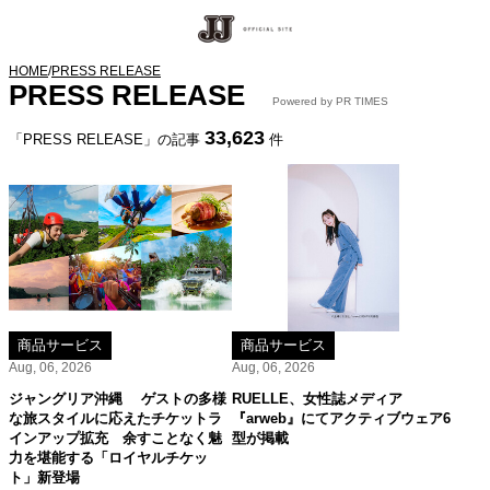
HOME
/
PRESS RELEASE
PRESS RELEASE
Powered by PR TIMES
33,623
「PRESS RELEASE」の記事
件
商品サービス
商品サービス
Aug, 06, 2026
Aug, 06, 2026
ジャングリア沖縄 ゲストの多様
RUELLE、女性誌メディア
な旅スタイルに応えたチケットラ
『arweb』にてアクティブウェア6
インアップ拡充 余すことなく魅
型が掲載
力を堪能する「ロイヤルチケッ
ト」新登場