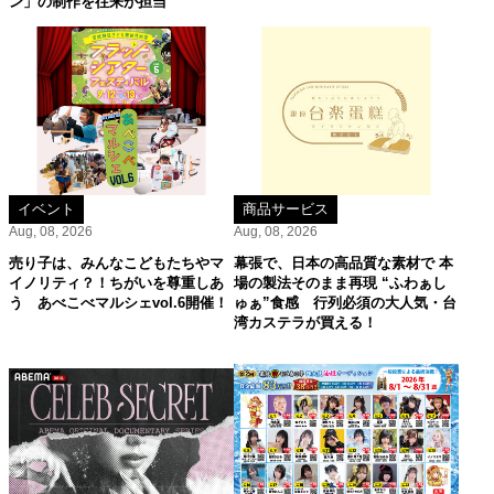
ン」の制作を往来が担当
イベント
商品サービス
Aug, 08, 2026
Aug, 08, 2026
売り子は、みんなこどもたちやマ
幕張で、日本の高品質な素材で 本
イノリティ？！ちがいを尊重しあ
場の製法そのまま再現 “ふわぁし
う あべこべマルシェvol.6開催！
ゅぁ”食感 行列必須の大人気・台
湾カステラが買える！