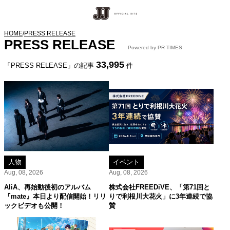
HOME
/
PRESS RELEASE
PRESS RELEASE
Powered by PR TIMES
33,995
「PRESS RELEASE」の記事
件
人物
イベント
Aug, 08, 2026
Aug, 08, 2026
AliA、再始動後初のアルバム
株式会社FREEDiVE、「第71回と
『mate』本日より配信開始！リリ
りで利根川大花火」に3年連続で協
ックビデオも公開！
賛