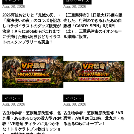
イベント
商品サービス
Aug, 08, 2026
Aug, 08, 2026
2026阿波おどりと「鬼滅の刃」・
【三重県津市】1日最大176個を販
「魔法使いの夜」のコラボを記念
売した、行列のできるわたあめ自
しコラボイラストのグッズ販売が
販機「CANDY SPIN」8月8日
決定！さらにufotableがこれまで
（土）、三重県津市のイオンモー
に手掛けた歴代阿波おどりイラス
ル津南に設置。
トのスタンプラリーも実施！
イベント
イベント
Aug, 08, 2026
Aug, 08, 2026
古生物学者・芝原暁彦氏監修、北
古生物学者・芝原暁彦氏監修「VR
九州・あるあるCityの没入型VR体
恐竜」が8月20日13時、北九州・あ
験「VR恐竜 ティラノに見つかる
るあるCityにオープン！
な！トリケラトプス救出ミッショ