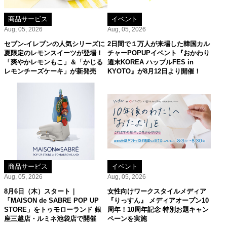
商品サービス
イベント
Aug, 05, 2026
Aug, 05, 2026
セブン‐イレブンの人気シリーズに
2日間で１万人が来場した韓国カル
夏限定のレモンスイーツが登場！
チャーPOPUPイベント『おかわり
「爽やかレモンもこ」＆「かじる
週末KOREA ハップルFES in
レモンチーズケーキ」が新発売
KYOTO』が8月12日より開催！
商品サービス
イベント
Aug, 05, 2026
Aug, 05, 2026
8月6日（木）スタート｜
女性向けワークスタイルメディア
「MAISON de SABRE POP UP
『りっすん』 メディアオープン10
STORE」をトゥモローランド 銀
周年！10周年記念 特別お題キャン
座三越店・ルミネ池袋店で開催
ペーンを実施