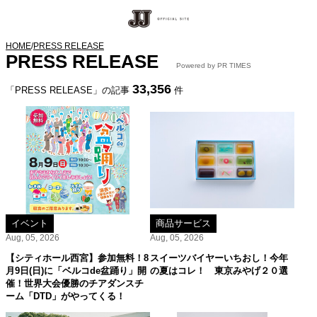
HOME
/
PRESS RELEASE
PRESS RELEASE
Powered by PR TIMES
33,356
「PRESS RELEASE」の記事
件
イベント
商品サービス
Aug, 05, 2026
Aug, 05, 2026
【シティホール西宮】参加無料！8
スイーツバイヤーいちおし！今年
月9日(日)に「ベルコde盆踊り」開
の夏はコレ！ 東京みやげ２０選
催！世界大会優勝のチアダンスチ
ーム「DTD」がやってくる！