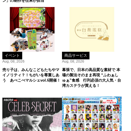
ン」の制作を往来が担当
イベント
商品サービス
Aug, 08, 2026
Aug, 08, 2026
売り子は、みんなこどもたちやマ
幕張で、日本の高品質な素材で 本
イノリティ？！ちがいを尊重しあ
場の製法そのまま再現 “ふわぁし
う あべこべマルシェvol.6開催！
ゅぁ”食感 行列必須の大人気・台
湾カステラが買える！