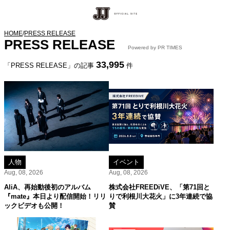
HOME
/
PRESS RELEASE
PRESS RELEASE
Powered by PR TIMES
33,995
「PRESS RELEASE」の記事
件
人物
イベント
Aug, 08, 2026
Aug, 08, 2026
AliA、再始動後初のアルバム
株式会社FREEDiVE、「第71回と
『mate』本日より配信開始！リリ
りで利根川大花火」に3年連続で協
ックビデオも公開！
賛