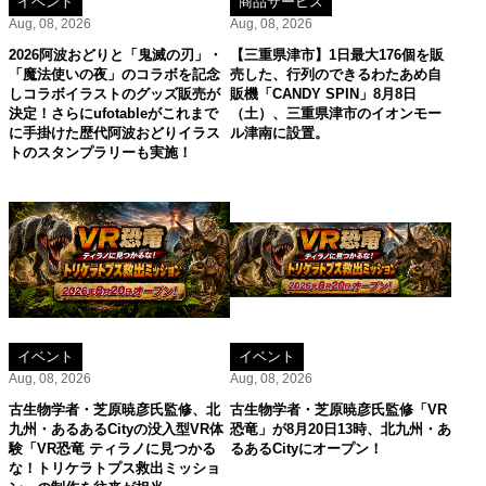
イベント
商品サービス
Aug, 08, 2026
Aug, 08, 2026
2026阿波おどりと「鬼滅の刃」・
【三重県津市】1日最大176個を販
「魔法使いの夜」のコラボを記念
売した、行列のできるわたあめ自
しコラボイラストのグッズ販売が
販機「CANDY SPIN」8月8日
決定！さらにufotableがこれまで
（土）、三重県津市のイオンモー
に手掛けた歴代阿波おどりイラス
ル津南に設置。
トのスタンプラリーも実施！
イベント
イベント
Aug, 08, 2026
Aug, 08, 2026
古生物学者・芝原暁彦氏監修、北
古生物学者・芝原暁彦氏監修「VR
九州・あるあるCityの没入型VR体
恐竜」が8月20日13時、北九州・あ
験「VR恐竜 ティラノに見つかる
るあるCityにオープン！
な！トリケラトプス救出ミッショ