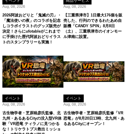
イベント
商品サービス
Aug, 08, 2026
Aug, 08, 2026
2026阿波おどりと「鬼滅の刃」・
【三重県津市】1日最大176個を販
「魔法使いの夜」のコラボを記念
売した、行列のできるわたあめ自
しコラボイラストのグッズ販売が
販機「CANDY SPIN」8月8日
決定！さらにufotableがこれまで
（土）、三重県津市のイオンモー
に手掛けた歴代阿波おどりイラス
ル津南に設置。
トのスタンプラリーも実施！
イベント
イベント
Aug, 08, 2026
Aug, 08, 2026
古生物学者・芝原暁彦氏監修、北
古生物学者・芝原暁彦氏監修「VR
九州・あるあるCityの没入型VR体
恐竜」が8月20日13時、北九州・あ
験「VR恐竜 ティラノに見つかる
るあるCityにオープン！
な！トリケラトプス救出ミッショ