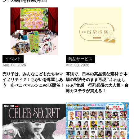
ン」の制作を往来が担当
イベント
商品サービス
Aug, 08, 2026
Aug, 08, 2026
売り子は、みんなこどもたちやマ
幕張で、日本の高品質な素材で 本
イノリティ？！ちがいを尊重しあ
場の製法そのまま再現 “ふわぁし
う あべこべマルシェvol.6開催！
ゅぁ”食感 行列必須の大人気・台
湾カステラが買える！