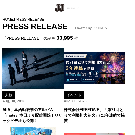
HOME
/
PRESS RELEASE
PRESS RELEASE
Powered by PR TIMES
33,995
「PRESS RELEASE」の記事
件
人物
イベント
Aug, 08, 2026
Aug, 08, 2026
AliA、再始動後初のアルバム
株式会社FREEDiVE、「第71回と
『mate』本日より配信開始！リリ
りで利根川大花火」に3年連続で協
ックビデオも公開！
賛