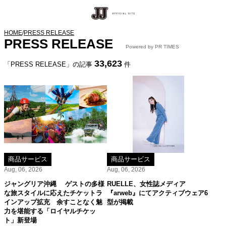
HOME
/
PRESS RELEASE
PRESS RELEASE
Powered by PR TIMES
33,623
「PRESS RELEASE」の記事
件
商品サービス
商品サービス
Aug, 06, 2026
Aug, 06, 2026
ジャングリア沖縄 ゲストの多様
RUELLE、女性誌メディア
な旅スタイルに応えたチケットラ
『arweb』にてアクティブウェア6
インアップ拡充 余すことなく魅
型が掲載
力を堪能する「ロイヤルチケッ
ト」新登場