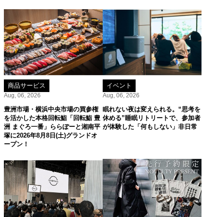
商品サービス
イベント
Aug, 06, 2026
Aug, 06, 2026
豊洲市場・横浜中央市場の買参権
眠れない夜は変えられる。“思考を
を活かした本格回転鮨「回転鮨 豊
休める”睡眠リトリートで、参加者
洲 まぐろ一番」ららぽーと湘南平
が体験した「何もしない」非日常
塚に2026年8月8日(土)グランドオ
ープン！