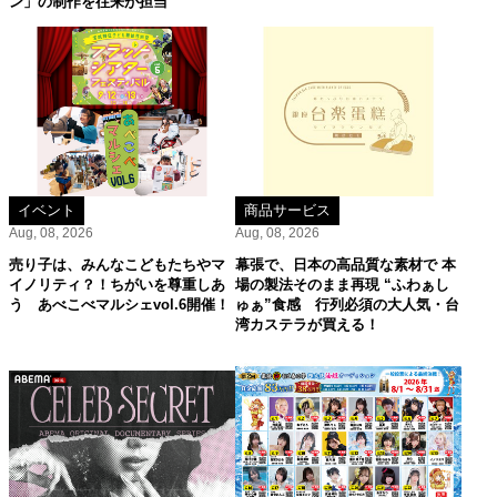
ン」の制作を往来が担当
イベント
商品サービス
Aug, 08, 2026
Aug, 08, 2026
売り子は、みんなこどもたちやマ
幕張で、日本の高品質な素材で 本
イノリティ？！ちがいを尊重しあ
場の製法そのまま再現 “ふわぁし
う あべこべマルシェvol.6開催！
ゅぁ”食感 行列必須の大人気・台
湾カステラが買える！