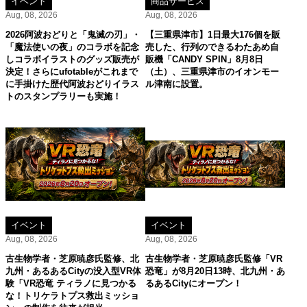
イベント
商品サービス
Aug, 08, 2026
Aug, 08, 2026
2026阿波おどりと「鬼滅の刃」・
【三重県津市】1日最大176個を販
「魔法使いの夜」のコラボを記念
売した、行列のできるわたあめ自
しコラボイラストのグッズ販売が
販機「CANDY SPIN」8月8日
決定！さらにufotableがこれまで
（土）、三重県津市のイオンモー
に手掛けた歴代阿波おどりイラス
ル津南に設置。
トのスタンプラリーも実施！
イベント
イベント
Aug, 08, 2026
Aug, 08, 2026
古生物学者・芝原暁彦氏監修、北
古生物学者・芝原暁彦氏監修「VR
九州・あるあるCityの没入型VR体
恐竜」が8月20日13時、北九州・あ
験「VR恐竜 ティラノに見つかる
るあるCityにオープン！
な！トリケラトプス救出ミッショ