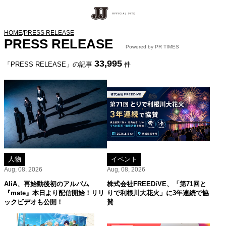
HOME
/
PRESS RELEASE
PRESS RELEASE
Powered by PR TIMES
33,995
「PRESS RELEASE」の記事
件
人物
イベント
Aug, 08, 2026
Aug, 08, 2026
AliA、再始動後初のアルバム
株式会社FREEDiVE、「第71回と
『mate』本日より配信開始！リリ
りで利根川大花火」に3年連続で協
ックビデオも公開！
賛