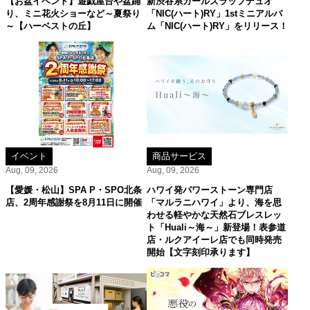
【お盆イベント】遊戯屋台や盆踊
新渋谷系ガールズラップデュオ
り、ミニ花火ショーなど～夏祭り
「NIC(ハート)RY」1stミニアルバ
～【ハーベストの丘】
ム「NIC(ハート)RY」をリリース！
イベント
商品サービス
Aug, 09, 2026
Aug, 09, 2026
【愛媛・松山】SPA P・SPO北条
ハワイ発パワーストーン専門店
店、2周年感謝祭を8月11日に開催
「マルラニハワイ」より、海を思
わせる軽やかな天然石ブレスレッ
ト「Huali～海～」新登場！表参道
店・ルクアイーレ店でも同時発売
開始【文字刻印承ります】