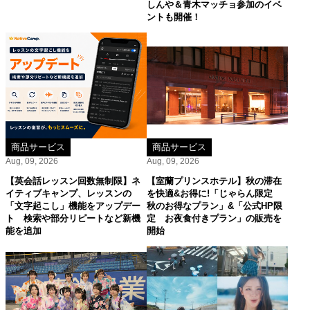
しんや＆青木マッチョ参加のイベ
ントも開催！
商品サービス
商品サービス
Aug, 09, 2026
Aug, 09, 2026
【英会話レッスン回数無制限】ネ
【室蘭プリンスホテル】秋の滞在
イティブキャンプ、レッスンの
を快適&お得に!「じゃらん限定
「文字起こし」機能をアップデー
秋のお得なプラン」&「公式HP限
ト 検索や部分リピートなど新機
定 お夜食付きプラン」の販売を
能を追加
開始