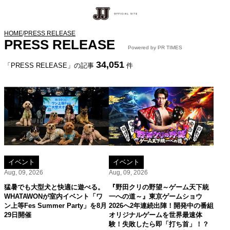
HOME
/
PRESS RELEASE
PRESS RELEASE
Powered by PR TIMES
34,051
「PRESS RELEASE」の記事
件
イベント
イベント
Aug, 09, 2026
Aug, 09, 2026
猛暑でも大型犬と快適に遊べる。
『野田クリの野望～ゲーム天下統
WHATAWONが室内イベント「ワ
一への道～』東京ゲームショウ
ン上等Fes Summer Party」を8月
2026へ2年連続出陣！開発中の番組
29日開催
オリジナルゲームを世界最速体
験！失敗したら即「打ち首」！？