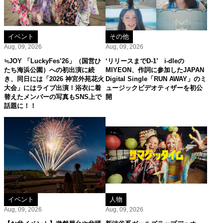
イベント
その他
Aug, 09, 2026
Aug, 09, 2026
≒JOY 「LuckyFes’26」（国営ひ
‘リリースまでD-1’ i-dleの
たち海浜公園）への初出演に続
MIYEON、作詞に参加したJAPAN
き、同日には「2026 神宮外苑花火
Digital Single「RUN AWAY」のミ
大会」にはライブ出演！浴衣に着
ュージックビデオティザーを初公
替えたメンバーの写真もSNS上で
開
話題に！！
イベント
人物
Aug, 09, 2026
Aug, 09, 2026