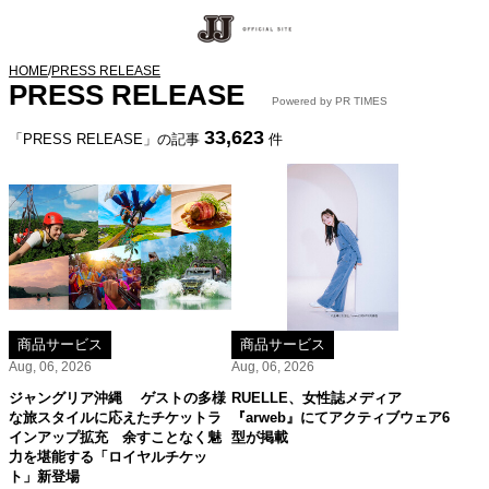
HOME
/
PRESS RELEASE
PRESS RELEASE
Powered by PR TIMES
33,623
「PRESS RELEASE」の記事
件
商品サービス
商品サービス
Aug, 06, 2026
Aug, 06, 2026
ジャングリア沖縄 ゲストの多様
RUELLE、女性誌メディア
な旅スタイルに応えたチケットラ
『arweb』にてアクティブウェア6
インアップ拡充 余すことなく魅
型が掲載
力を堪能する「ロイヤルチケッ
ト」新登場