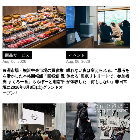
商品サービス
イベント
Aug, 06, 2026
Aug, 06, 2026
豊洲市場・横浜中央市場の買参権
眠れない夜は変えられる。“思考を
を活かした本格回転鮨「回転鮨 豊
休める”睡眠リトリートで、参加者
洲 まぐろ一番」ららぽーと湘南平
が体験した「何もしない」非日常
塚に2026年8月8日(土)グランドオ
ープン！