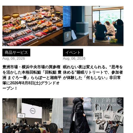
商品サービス
イベント
Aug, 06, 2026
Aug, 06, 2026
豊洲市場・横浜中央市場の買参権
眠れない夜は変えられる。“思考を
を活かした本格回転鮨「回転鮨 豊
休める”睡眠リトリートで、参加者
洲 まぐろ一番」ららぽーと湘南平
が体験した「何もしない」非日常
塚に2026年8月8日(土)グランドオ
ープン！