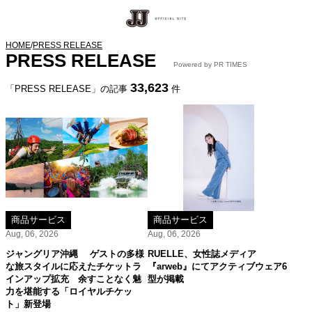
HOME
/
PRESS RELEASE
PRESS RELEASE
Powered by PR TIMES
33,623
「PRESS RELEASE」の記事
件
商品サービス
商品サービス
Aug, 06, 2026
Aug, 06, 2026
ジャングリア沖縄 ゲストの多様
RUELLE、女性誌メディア
な旅スタイルに応えたチケットラ
『arweb』にてアクティブウェア6
インアップ拡充 余すことなく魅
型が掲載
力を堪能する「ロイヤルチケッ
ト」新登場