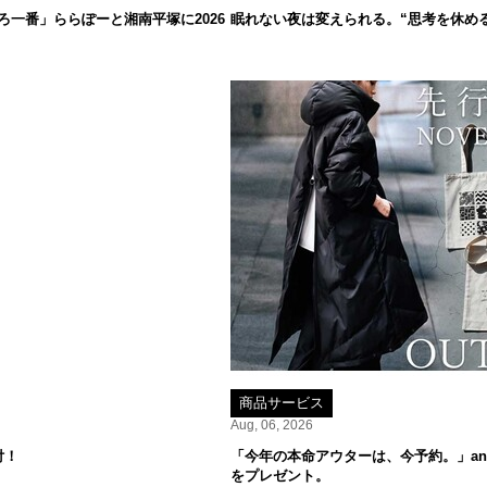
一番」ららぽーと湘南平塚に2026
眠れない夜は変えられる。“思考を休め
商品サービス
Aug, 06, 2026
付！
「今年の本命アウターは、今予約。」ant
をプレゼント。