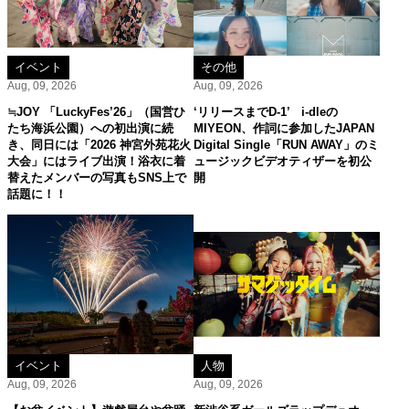
イベント
その他
Aug, 09, 2026
Aug, 09, 2026
≒JOY 「LuckyFes’26」（国営ひ
‘リリースまでD-1’ i-dleの
たち海浜公園）への初出演に続
MIYEON、作詞に参加したJAPAN
き、同日には「2026 神宮外苑花火
Digital Single「RUN AWAY」のミ
大会」にはライブ出演！浴衣に着
ュージックビデオティザーを初公
替えたメンバーの写真もSNS上で
開
話題に！！
イベント
人物
Aug, 09, 2026
Aug, 09, 2026