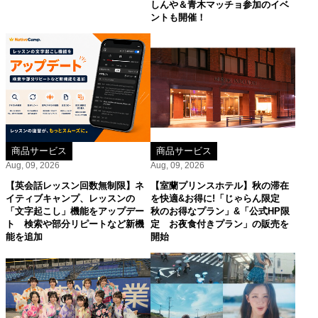
しんや＆青木マッチョ参加のイベ
ントも開催！
商品サービス
商品サービス
Aug, 09, 2026
Aug, 09, 2026
【英会話レッスン回数無制限】ネ
【室蘭プリンスホテル】秋の滞在
イティブキャンプ、レッスンの
を快適&お得に!「じゃらん限定
「文字起こし」機能をアップデー
秋のお得なプラン」&「公式HP限
ト 検索や部分リピートなど新機
定 お夜食付きプラン」の販売を
能を追加
開始