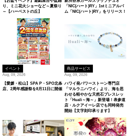
【お盆イベント】遊戯屋台や盆踊
新渋谷系ガールズラップデュオ
り、ミニ花火ショーなど～夏祭り
「NIC(ハート)RY」1stミニアルバ
～【ハーベストの丘】
ム「NIC(ハート)RY」をリリース！
イベント
商品サービス
Aug, 09, 2026
Aug, 09, 2026
【愛媛・松山】SPA P・SPO北条
ハワイ発パワーストーン専門店
店、2周年感謝祭を8月11日に開催
「マルラニハワイ」より、海を思
わせる軽やかな天然石ブレスレッ
ト「Huali～海～」新登場！表参道
店・ルクアイーレ店でも同時発売
開始【文字刻印承ります】