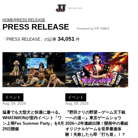
HOME
/
PRESS RELEASE
PRESS RELEASE
Powered by PR TIMES
34,051
「PRESS RELEASE」の記事
件
イベント
イベント
Aug, 09, 2026
Aug, 09, 2026
猛暑でも大型犬と快適に遊べる。
『野田クリの野望～ゲーム天下統
WHATAWONが室内イベント「ワ
一への道～』東京ゲームショウ
ン上等Fes Summer Party」を8月
2026へ2年連続出陣！開発中の番組
29日開催
オリジナルゲームを世界最速体
験！失敗したら即「打ち首」！？