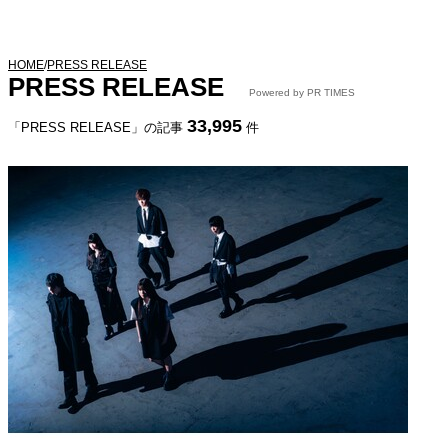
HOME
/
PRESS RELEASE
PRESS RELEASE
Powered by PR TIMES
33,995
「PRESS RELEASE」の記事
件