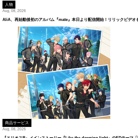
人物
Aug, 08, 2026
AliA、再始動後初のアルバム『mate』本日より配信開始！リリックビデオ
商品サービス
Aug, 08, 2026
『エリオスR』メインストーリー『Like the dawning light』のEDテーマ「Rise