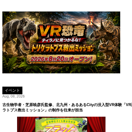
イベント
Aug, 08, 2026
古生物学者・芝原暁彦氏監修、北九州・あるあるCityの没入型VR体験「V
ラトプス救出ミッション」の制作を往来が担当