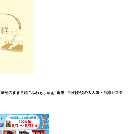
製法そのまま再現 “ふわぁしゅぁ”食感 行列必須の大人気・台湾カステ