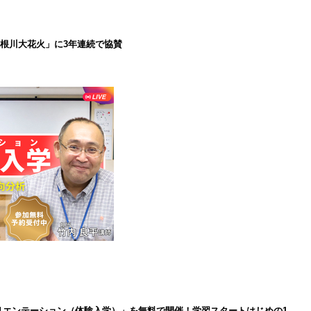
で利根川大花火」に3年連続で協賛
インオリエンテーション（体験入学）」を無料で開催！学習スタートはじめの1