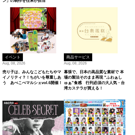
ン」の制作を往来が担当
イベント
商品サービス
Aug, 08, 2026
Aug, 08, 2026
売り子は、みんなこどもたちやマ
幕張で、日本の高品質な素材で 本
イノリティ？！ちがいを尊重しあ
場の製法そのまま再現 “ふわぁし
う あべこべマルシェvol.6開催！
ゅぁ”食感 行列必須の大人気・台
湾カステラが買える！