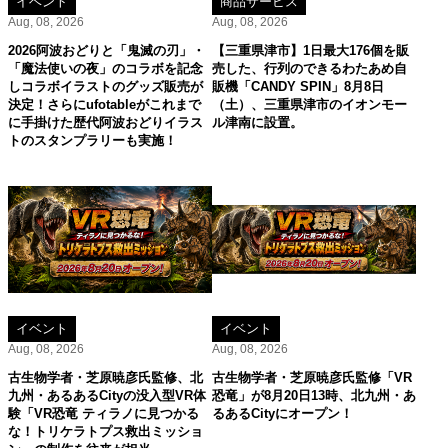
イベント
商品サービス
Aug, 08, 2026
Aug, 08, 2026
2026阿波おどりと「鬼滅の刃」・
【三重県津市】1日最大176個を販
「魔法使いの夜」のコラボを記念
売した、行列のできるわたあめ自
しコラボイラストのグッズ販売が
販機「CANDY SPIN」8月8日
決定！さらにufotableがこれまで
（土）、三重県津市のイオンモー
に手掛けた歴代阿波おどりイラス
ル津南に設置。
トのスタンプラリーも実施！
イベント
イベント
Aug, 08, 2026
Aug, 08, 2026
古生物学者・芝原暁彦氏監修、北
古生物学者・芝原暁彦氏監修「VR
九州・あるあるCityの没入型VR体
恐竜」が8月20日13時、北九州・あ
験「VR恐竜 ティラノに見つかる
るあるCityにオープン！
な！トリケラトプス救出ミッショ