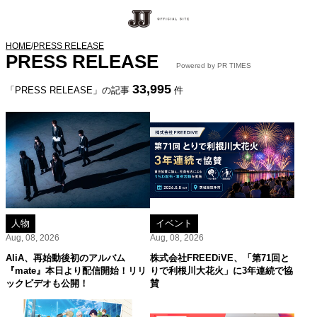
HOME
/
PRESS RELEASE
PRESS RELEASE
Powered by PR TIMES
33,995
「PRESS RELEASE」の記事
件
人物
イベント
Aug, 08, 2026
Aug, 08, 2026
AliA、再始動後初のアルバム
株式会社FREEDiVE、「第71回と
『mate』本日より配信開始！リリ
りで利根川大花火」に3年連続で協
ックビデオも公開！
賛