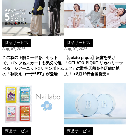
商品サービス
商品サービス
Aug, 07, 2026
Aug, 07, 2026
この秋の正解コーデを、セット
【gelato pique】反響を受け
で。パンツもスカートも気分で選
「GELATO PIQUE リカバリーウ
べる、シアーニット×サテンボトム
ェア」の取扱店舗を全店舗に拡
の「秋映えコーデSET」が登場
大！＜8月19日全国発売＞
商品サービス
商品サービス