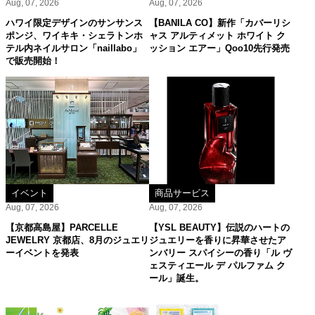
Aug, 07, 2026
Aug, 07, 2026
ハワイ限定デザインのサンサンス
【BANILA CO】新作「カバーリシ
ポンジ、ワイキキ・シェラトンホ
ャス アルティメット ホワイト ク
テル内ネイルサロン「naillabo」
ッション エアー」Qoo10先行発売
で販売開始！
イベント
商品サービス
Aug, 07, 2026
Aug, 07, 2026
【京都高島屋】PARCELLE
【YSL BEAUTY】伝説のハートの
JEWELRY 京都店、8月のジュエリ
ジュエリーを香りに昇華させたア
ーイベントを発表
ンバリー スパイシーの香り「ル ヴ
ェスティエール デ パルファム ク
ール」誕生。