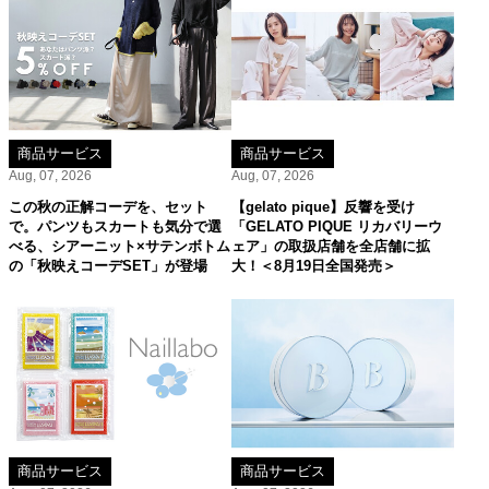
商品サービス
商品サービス
Aug, 07, 2026
Aug, 07, 2026
この秋の正解コーデを、セット
【gelato pique】反響を受け
で。パンツもスカートも気分で選
「GELATO PIQUE リカバリーウ
べる、シアーニット×サテンボトム
ェア」の取扱店舗を全店舗に拡
の「秋映えコーデSET」が登場
大！＜8月19日全国発売＞
商品サービス
商品サービス