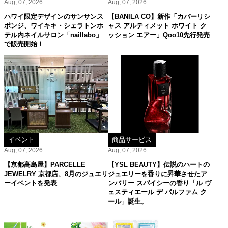
Aug, 07, 2026
Aug, 07, 2026
ハワイ限定デザインのサンサンス
【BANILA CO】新作「カバーリシ
ポンジ、ワイキキ・シェラトンホ
ャス アルティメット ホワイト ク
テル内ネイルサロン「naillabo」
ッション エアー」Qoo10先行発売
で販売開始！
イベント
商品サービス
Aug, 07, 2026
Aug, 07, 2026
【京都高島屋】PARCELLE
【YSL BEAUTY】伝説のハートの
JEWELRY 京都店、8月のジュエリ
ジュエリーを香りに昇華させたア
ーイベントを発表
ンバリー スパイシーの香り「ル ヴ
ェスティエール デ パルファム ク
ール」誕生。