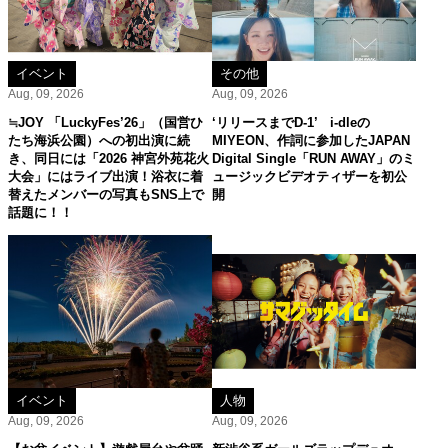
イベント
その他
Aug, 09, 2026
Aug, 09, 2026
≒JOY 「LuckyFes’26」（国営ひ
‘リリースまでD-1’ i-dleの
たち海浜公園）への初出演に続
MIYEON、作詞に参加したJAPAN
き、同日には「2026 神宮外苑花火
Digital Single「RUN AWAY」のミ
大会」にはライブ出演！浴衣に着
ュージックビデオティザーを初公
替えたメンバーの写真もSNS上で
開
話題に！！
イベント
人物
Aug, 09, 2026
Aug, 09, 2026