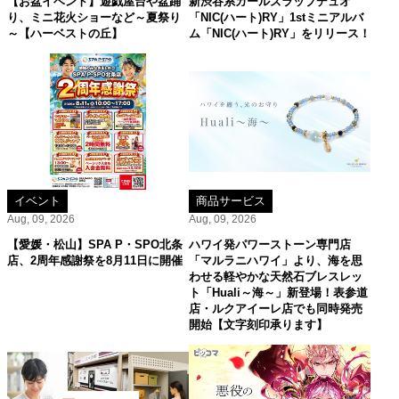
【お盆イベント】遊戯屋台や盆踊
新渋谷系ガールズラップデュオ
り、ミニ花火ショーなど～夏祭り
「NIC(ハート)RY」1stミニアルバ
～【ハーベストの丘】
ム「NIC(ハート)RY」をリリース！
イベント
商品サービス
Aug, 09, 2026
Aug, 09, 2026
【愛媛・松山】SPA P・SPO北条
ハワイ発パワーストーン専門店
店、2周年感謝祭を8月11日に開催
「マルラニハワイ」より、海を思
わせる軽やかな天然石ブレスレッ
ト「Huali～海～」新登場！表参道
店・ルクアイーレ店でも同時発売
開始【文字刻印承ります】