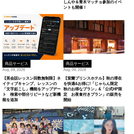
しんや＆青木マッチョ参加のイベ
ントも開催！
商品サービス
商品サービス
Aug, 09, 2026
Aug, 09, 2026
【英会話レッスン回数無制限】ネ
【室蘭プリンスホテル】秋の滞在
イティブキャンプ、レッスンの
を快適&お得に!「じゃらん限定
「文字起こし」機能をアップデー
秋のお得なプラン」&「公式HP限
ト 検索や部分リピートなど新機
定 お夜食付きプラン」の販売を
能を追加
開始