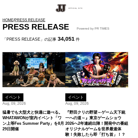
HOME
/
PRESS RELEASE
PRESS RELEASE
Powered by PR TIMES
34,051
「PRESS RELEASE」の記事
件
イベント
イベント
Aug, 09, 2026
Aug, 09, 2026
猛暑でも大型犬と快適に遊べる。
『野田クリの野望～ゲーム天下統
WHATAWONが室内イベント「ワ
一への道～』東京ゲームショウ
ン上等Fes Summer Party」を8月
2026へ2年連続出陣！開発中の番組
29日開催
オリジナルゲームを世界最速体
験！失敗したら即「打ち首」！？