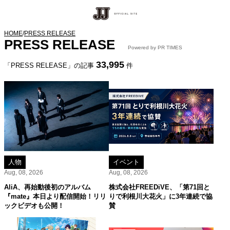
HOME
/
PRESS RELEASE
PRESS RELEASE
Powered by PR TIMES
33,995
「PRESS RELEASE」の記事
件
人物
イベント
Aug, 08, 2026
Aug, 08, 2026
AliA、再始動後初のアルバム
株式会社FREEDiVE、「第71回と
『mate』本日より配信開始！リリ
りで利根川大花火」に3年連続で協
ックビデオも公開！
賛