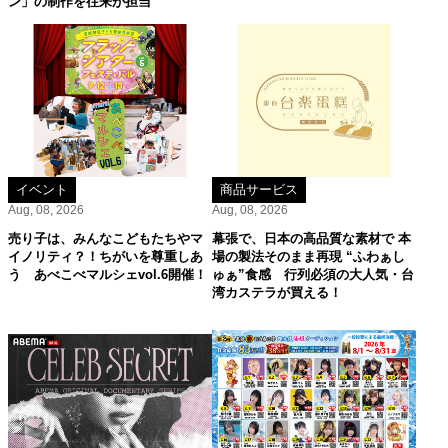
ン」の制作を往来が担当
イベント
商品サービス
Aug, 08, 2026
Aug, 08, 2026
売り子は、みんなこどもたちやマ
幕張で、日本の高品質な素材で 本
イノリティ？！ちがいを尊重しあ
場の製法そのまま再現 “ふわぁし
う あべこべマルシェvol.6開催！
ゅぁ”食感 行列必須の大人気・台
湾カステラが買える！