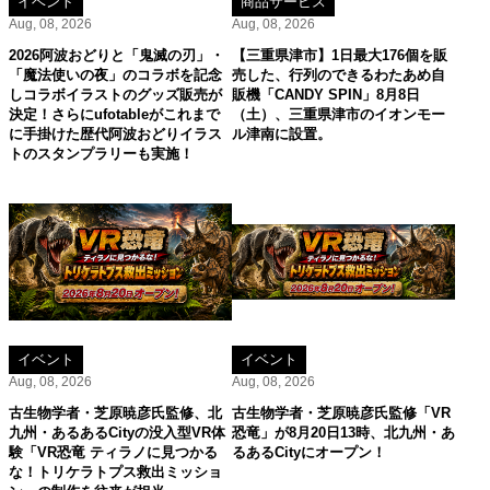
イベント
商品サービス
Aug, 08, 2026
Aug, 08, 2026
2026阿波おどりと「鬼滅の刃」・
【三重県津市】1日最大176個を販
「魔法使いの夜」のコラボを記念
売した、行列のできるわたあめ自
しコラボイラストのグッズ販売が
販機「CANDY SPIN」8月8日
決定！さらにufotableがこれまで
（土）、三重県津市のイオンモー
に手掛けた歴代阿波おどりイラス
ル津南に設置。
トのスタンプラリーも実施！
イベント
イベント
Aug, 08, 2026
Aug, 08, 2026
古生物学者・芝原暁彦氏監修、北
古生物学者・芝原暁彦氏監修「VR
九州・あるあるCityの没入型VR体
恐竜」が8月20日13時、北九州・あ
験「VR恐竜 ティラノに見つかる
るあるCityにオープン！
な！トリケラトプス救出ミッショ