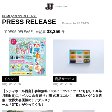
HOME
/
PRESS RELEASE
PRESS RELEASE
Powered by PR TIMES
33,356
「PRESS RELEASE」の記事
件
イベント
商品サービス
Aug, 05, 2026
Aug, 05, 2026
【シティホール西宮】参加無料！8
スイーツバイヤーいちおし！今年
月9日(日)に「ベルコde盆踊り」開
の夏はコレ！ 東京みやげ２０選
催！世界大会優勝のチアダンスチ
ーム「DTD」がやってくる！