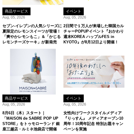
商品サービス
イベント
Aug, 05, 2026
Aug, 05, 2026
セブン‐イレブンの人気シリーズに
2日間で１万人が来場した韓国カル
夏限定のレモンスイーツが登場！
チャーPOPUPイベント『おかわり
「爽やかレモンもこ」＆「かじる
週末KOREA ハップルFES in
レモンチーズケーキ」が新発売
KYOTO』が8月12日より開催！
商品サービス
イベント
Aug, 05, 2026
Aug, 05, 2026
8月6日（木）スタート｜
女性向けワークスタイルメディア
「MAISON de SABRE POP UP
『りっすん』 メディアオープン10
STORE」をトゥモローランド 銀
周年！10周年記念 特別お題キャン
座三越店・ルミネ池袋店で開催
ペーンを実施