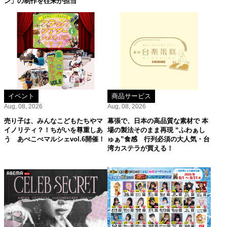
ン」の制作を往来が担当
イベント
商品サービス
Aug, 08, 2026
Aug, 08, 2026
売り子は、みんなこどもたちやマ
幕張で、日本の高品質な素材で 本
イノリティ？！ちがいを尊重しあ
場の製法そのまま再現 “ふわぁし
う あべこべマルシェvol.6開催！
ゅぁ”食感 行列必須の大人気・台
湾カステラが買える！