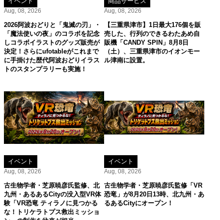
イベント
商品サービス
Aug, 08, 2026
Aug, 08, 2026
2026阿波おどりと「鬼滅の刃」・
【三重県津市】1日最大176個を販
「魔法使いの夜」のコラボを記念
売した、行列のできるわたあめ自
しコラボイラストのグッズ販売が
販機「CANDY SPIN」8月8日
決定！さらにufotableがこれまで
（土）、三重県津市のイオンモー
に手掛けた歴代阿波おどりイラス
ル津南に設置。
トのスタンプラリーも実施！
イベント
イベント
Aug, 08, 2026
Aug, 08, 2026
古生物学者・芝原暁彦氏監修、北
古生物学者・芝原暁彦氏監修「VR
九州・あるあるCityの没入型VR体
恐竜」が8月20日13時、北九州・あ
験「VR恐竜 ティラノに見つかる
るあるCityにオープン！
な！トリケラトプス救出ミッショ