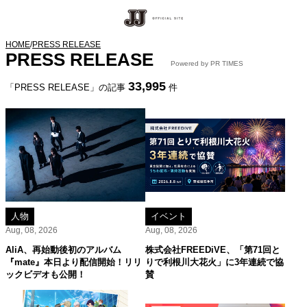
HOME
/
PRESS RELEASE
PRESS RELEASE
Powered by PR TIMES
33,995
「PRESS RELEASE」の記事
件
人物
イベント
Aug, 08, 2026
Aug, 08, 2026
AliA、再始動後初のアルバム
株式会社FREEDiVE、「第71回と
『mate』本日より配信開始！リリ
りで利根川大花火」に3年連続で協
ックビデオも公開！
賛