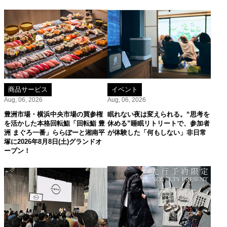
商品サービス
イベント
Aug, 06, 2026
Aug, 06, 2026
豊洲市場・横浜中央市場の買参権
眠れない夜は変えられる。“思考を
を活かした本格回転鮨「回転鮨 豊
休める”睡眠リトリートで、参加者
洲 まぐろ一番」ららぽーと湘南平
が体験した「何もしない」非日常
塚に2026年8月8日(土)グランドオ
ープン！