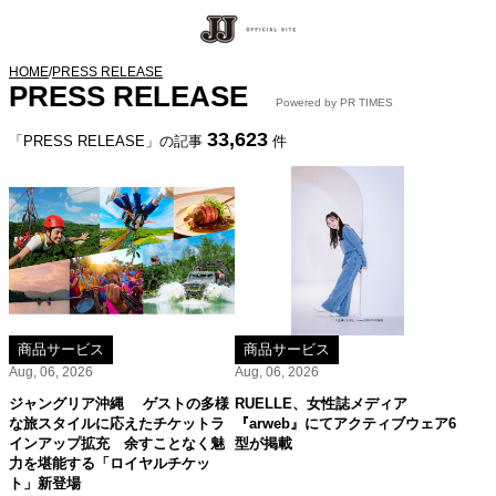
HOME
/
PRESS RELEASE
PRESS RELEASE
Powered by PR TIMES
33,623
「PRESS RELEASE」の記事
件
商品サービス
商品サービス
Aug, 06, 2026
Aug, 06, 2026
ジャングリア沖縄 ゲストの多様
RUELLE、女性誌メディア
な旅スタイルに応えたチケットラ
『arweb』にてアクティブウェア6
インアップ拡充 余すことなく魅
型が掲載
力を堪能する「ロイヤルチケッ
ト」新登場