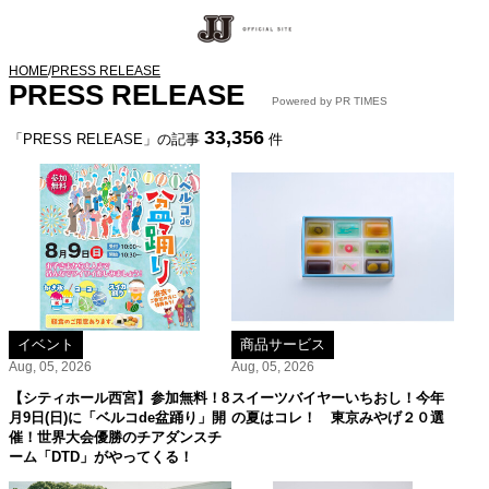
HOME
/
PRESS RELEASE
PRESS RELEASE
Powered by PR TIMES
33,356
「PRESS RELEASE」の記事
件
イベント
商品サービス
Aug, 05, 2026
Aug, 05, 2026
【シティホール西宮】参加無料！8
スイーツバイヤーいちおし！今年
月9日(日)に「ベルコde盆踊り」開
の夏はコレ！ 東京みやげ２０選
催！世界大会優勝のチアダンスチ
ーム「DTD」がやってくる！