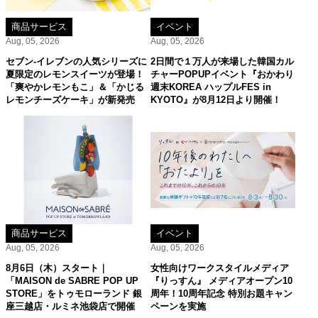
商品サービス
イベント
Aug, 05, 2026
Aug, 05, 2026
セブン‐イレブンの人気シリーズに
2日間で１万人が来場した韓国カル
夏限定のレモンスイーツが登場！
チャーPOPUPイベント『おかわり
「爽やかレモンもこ」＆「かじる
週末KOREA ハップルFES in
レモンチーズケーキ」が新発売
KYOTO』が8月12日より開催！
商品サービス
イベント
Aug, 05, 2026
Aug, 05, 2026
8月6日（木）スタート｜
女性向けワークスタイルメディア
「MAISON de SABRE POP UP
『りっすん』 メディアオープン10
STORE」をトゥモローランド 銀
周年！10周年記念 特別お題キャン
座三越店・ルミネ池袋店で開催
ペーンを実施