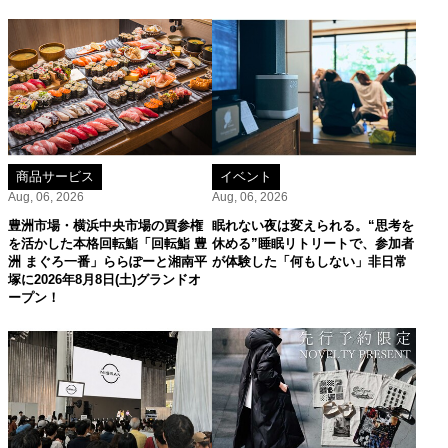
商品サービス
イベント
Aug, 06, 2026
Aug, 06, 2026
豊洲市場・横浜中央市場の買参権
眠れない夜は変えられる。“思考を
を活かした本格回転鮨「回転鮨 豊
休める”睡眠リトリートで、参加者
洲 まぐろ一番」ららぽーと湘南平
が体験した「何もしない」非日常
塚に2026年8月8日(土)グランドオ
ープン！