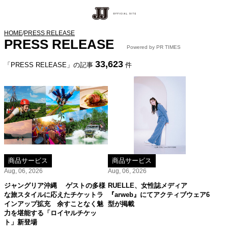
HOME
/
PRESS RELEASE
PRESS RELEASE
Powered by PR TIMES
33,623
「PRESS RELEASE」の記事
件
商品サービス
商品サービス
Aug, 06, 2026
Aug, 06, 2026
ジャングリア沖縄 ゲストの多様
RUELLE、女性誌メディア
な旅スタイルに応えたチケットラ
『arweb』にてアクティブウェア6
インアップ拡充 余すことなく魅
型が掲載
力を堪能する「ロイヤルチケッ
ト」新登場