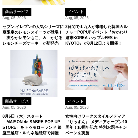
商品サービス
イベント
Aug, 05, 2026
Aug, 05, 2026
セブン‐イレブンの人気シリーズに
2日間で１万人が来場した韓国カル
夏限定のレモンスイーツが登場！
チャーPOPUPイベント『おかわり
「爽やかレモンもこ」＆「かじる
週末KOREA ハップルFES in
レモンチーズケーキ」が新発売
KYOTO』が8月12日より開催！
商品サービス
イベント
Aug, 05, 2026
Aug, 05, 2026
8月6日（木）スタート｜
女性向けワークスタイルメディア
「MAISON de SABRE POP UP
『りっすん』 メディアオープン10
STORE」をトゥモローランド 銀
周年！10周年記念 特別お題キャン
座三越店・ルミネ池袋店で開催
ペーンを実施