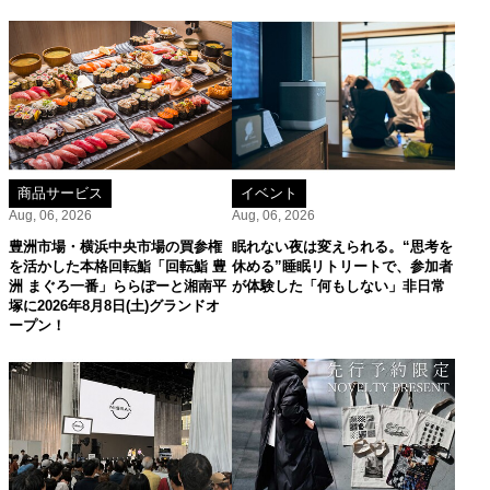
商品サービス
イベント
Aug, 06, 2026
Aug, 06, 2026
豊洲市場・横浜中央市場の買参権
眠れない夜は変えられる。“思考を
を活かした本格回転鮨「回転鮨 豊
休める”睡眠リトリートで、参加者
洲 まぐろ一番」ららぽーと湘南平
が体験した「何もしない」非日常
塚に2026年8月8日(土)グランドオ
ープン！