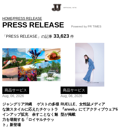
HOME
/
PRESS RELEASE
PRESS RELEASE
Powered by PR TIMES
33,623
「PRESS RELEASE」の記事
件
商品サービス
商品サービス
Aug, 06, 2026
Aug, 06, 2026
ジャングリア沖縄 ゲストの多様
RUELLE、女性誌メディア
な旅スタイルに応えたチケットラ
『arweb』にてアクティブウェア6
インアップ拡充 余すことなく魅
型が掲載
力を堪能する「ロイヤルチケッ
ト」新登場