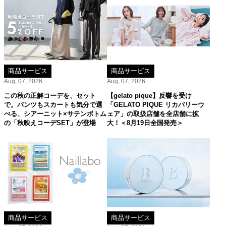
商品サービス
商品サービス
Aug, 07, 2026
Aug, 07, 2026
この秋の正解コーデを、セット
【gelato pique】反響を受け
で。パンツもスカートも気分で選
「GELATO PIQUE リカバリーウ
べる、シアーニット×サテンボトム
ェア」の取扱店舗を全店舗に拡
の「秋映えコーデSET」が登場
大！＜8月19日全国発売＞
商品サービス
商品サービス