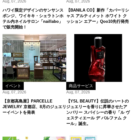
Aug, 07, 2026
Aug, 07, 2026
ハワイ限定デザインのサンサンス
【BANILA CO】新作「カバーリシ
ポンジ、ワイキキ・シェラトンホ
ャス アルティメット ホワイト ク
テル内ネイルサロン「naillabo」
ッション エアー」Qoo10先行発売
で販売開始！
イベント
商品サービス
Aug, 07, 2026
Aug, 07, 2026
【京都高島屋】PARCELLE
【YSL BEAUTY】伝説のハートの
JEWELRY 京都店、8月のジュエリ
ジュエリーを香りに昇華させたア
ーイベントを発表
ンバリー スパイシーの香り「ル ヴ
ェスティエール デ パルファム ク
ール」誕生。