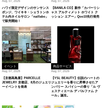
Aug, 07, 2026
Aug, 07, 2026
ハワイ限定デザインのサンサンス
【BANILA CO】新作「カバーリシ
ポンジ、ワイキキ・シェラトンホ
ャス アルティメット ホワイト ク
テル内ネイルサロン「naillabo」
ッション エアー」Qoo10先行発売
で販売開始！
イベント
商品サービス
Aug, 07, 2026
Aug, 07, 2026
【京都高島屋】PARCELLE
【YSL BEAUTY】伝説のハートの
JEWELRY 京都店、8月のジュエリ
ジュエリーを香りに昇華させたア
ーイベントを発表
ンバリー スパイシーの香り「ル ヴ
ェスティエール デ パルファム ク
ール」誕生。