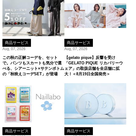
商品サービス
商品サービス
Aug, 07, 2026
Aug, 07, 2026
この秋の正解コーデを、セット
【gelato pique】反響を受け
で。パンツもスカートも気分で選
「GELATO PIQUE リカバリーウ
べる、シアーニット×サテンボトム
ェア」の取扱店舗を全店舗に拡
の「秋映えコーデSET」が登場
大！＜8月19日全国発売＞
商品サービス
商品サービス