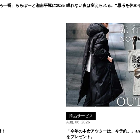
一番」ららぽーと湘南平塚に2026
眠れない夜は変えられる。“思考を休め
商品サービス
Aug, 06, 2026
付！
「今年の本命アウターは、今予約。」ant
をプレゼント。